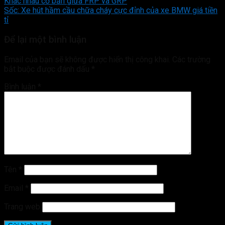
Khác nhau cơ bản giữa FRP và GRP
Sốc: Xe hút hầm cầu chữa cháy cực đỉnh của xe BMW giá tiền
tỉ
Để lại một bình luận
Email của bạn sẽ không được hiển thị công khai.
Các trường
bắt buộc được đánh dấu
*
Bình luận
*
Tên
*
Email
*
Trang web