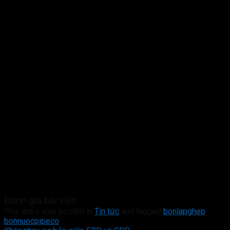
Đánh giá bài viết!
This entry was posted in
Tin tức
and tagged
bonlapghep
,
bonnuocpipeco
.