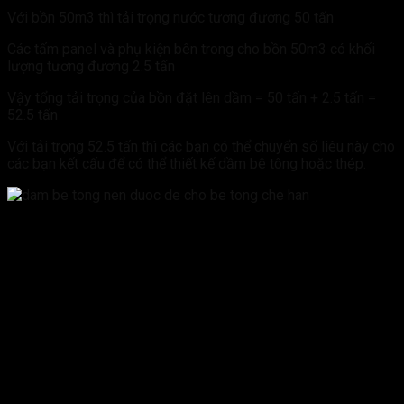
Với bồn 50m3 thì tải trọng nước tương đương 50 tấn
Các tấm panel và phụ kiện bên trong cho bồn 50m3 có khối
lượng tương đương 2.5 tấn
Vậy tổng tải trọng của bồn đặt lên dầm = 50 tấn + 2.5 tấn =
52.5 tấn
Với tải trọng 52.5 tấn thì các bạn có thể chuyển số liêu này cho
các bạn kết cấu để có thể thiết kế dầm bê tông hoặc thép.