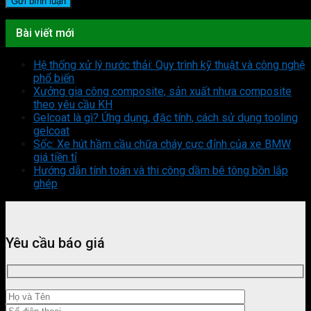
Bài viết mới
Hệ thống xử lý nước thải: Quy trình kỹ thuật và công nghệ
phổ biến
Xưởng gia công composite, sản xuất nhựa composite
theo yêu cầu KH
Gelcoat là gì? Ứng dụng, đặc tính, cách sử dụng tooling
gelcoat
Sốc: Xe hút hầm cầu chữa cháy cực đỉnh của xe BMW
giá tiền tỉ
Hướng dẫn tính toán và thi công dầm bê tông bồn lắp
ghép
Yêu cầu báo giá