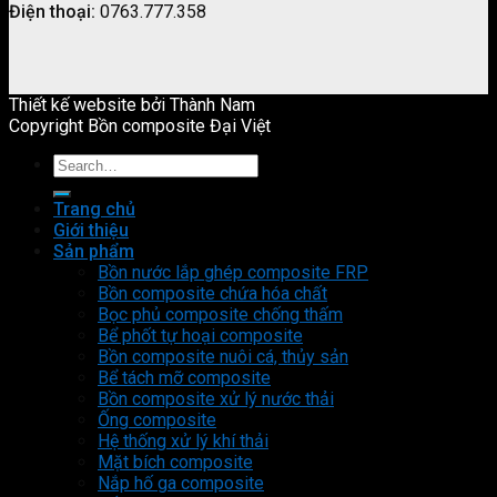
Điện thoại:
0763.777.358
Thiết kế website bởi Thành Nam
Copyright Bồn composite Đại Việt
Trang chủ
Giới thiệu
Sản phẩm
Bồn nước lắp ghép composite FRP
Bồn composite chứa hóa chất
Bọc phủ composite chống thấm
Bể phốt tự hoại composite
Bồn composite nuôi cá, thủy sản
Bể tách mỡ composite
Bồn composite xử lý nước thải
Ống composite
Hệ thống xử lý khí thải
Mặt bích composite
Nắp hố ga composite