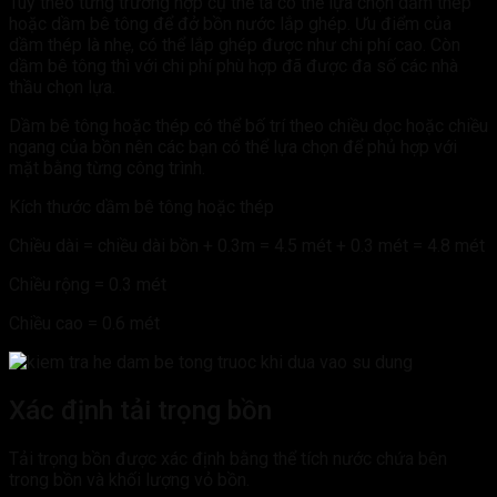
Tùy theo từng trường hợp cụ thể ta có thể lựa chọn dầm thép
hoặc dầm bê tông để đở bồn nước lắp ghép. Ưu điểm của
dầm thép là nhẹ, có thể lắp ghép được như chi phí cao. Còn
dầm bê tông thì với chi phí phù hợp đã được đa số các nhà
thầu chọn lựa.
Dầm bê tông hoặc thép có thể bố trí theo chiều dọc hoặc chiều
ngang của bồn nên các bạn có thể lựa chọn để phủ hợp với
mặt bằng từng công trình.
Kích thước dầm bê tông hoặc thép
Chiều dài = chiều dài bồn + 0.3m = 4.5 mét + 0.3 mét = 4.8 mét
Chiều rộng = 0.3 mét
Chiều cao = 0.6 mét
Xác định tải trọng bồn
Tải trọng bồn được xác định bằng thể tích nước chứa bên
trong bồn và khối lượng vỏ bồn.