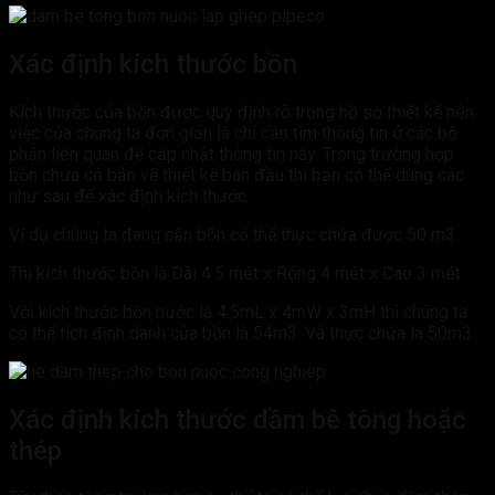
Xác định kích thước bồn
Kích thước của bồn được quy định rõ trong hồ sơ thiết kế nên
việc của chúng ta đơn giản là chỉ cần tìm thông tin ở các bộ
phận liên quan để cập nhật thông tin này. Trong trường hợp
bồn chưa có bản vẽ thiết kế ban đầu thì bạn có thể dùng các
như sau để xác định kích thước.
Ví dụ chúng ta đang cần bồn có thể thực chứa được 50 m3.
Thì kích thước bồn là Dài 4.5 mét x Rộng 4 mét x Cao 3 mét
Với kích thước bồn nước là 4.5mL x 4mW x 3mH thì chúng ta
có thể tích định danh của bồn là 54m3. Và thực chứa là 50m3
Xác định kích thước dầm bê tông hoặc
thép